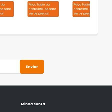
 ou
Faça login ou
Faça login ou
se para
cadastre-se para
cadastre-se para
ços
ver os preços
ver os preços
Enviar
Minha conta