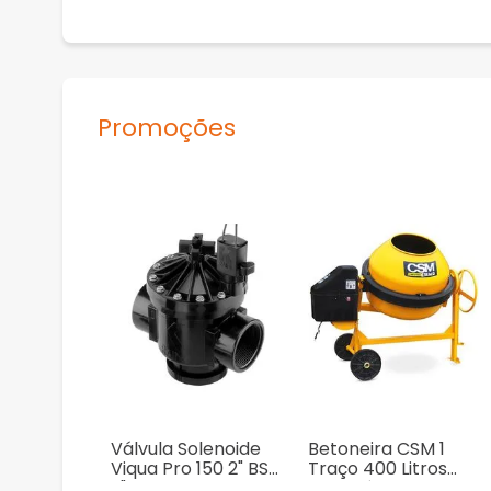
Promoções
Válvula Solenoide
Betoneira CSM 1
Viqua Pro 150 2" BSP
Traço 400 Litros
2"
Monofásica