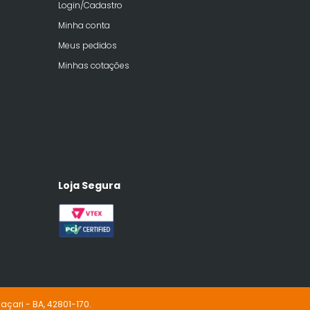
Login/Cadastro
Minha conta
Meus pedidos
Minhas cotações
Loja Segura
açari - BA, 42801-170.