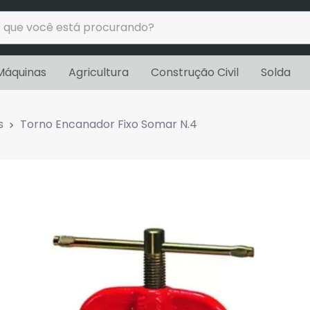
ue você está procurando?
uscados
Máquinas
Agricultura
Construção Civil
Solda
s
Torno Encanador Fixo Somar N.4