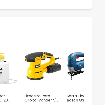
dor
Lixadeira Roto-
Serra Tico-Tico
u 120
Orbital Vonder 5"
Bosch GST 75 710W
2 Litros
LRV 430 430W
+ 1 Lâmina de serra