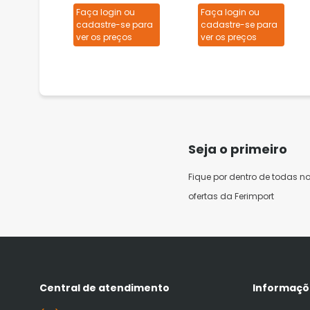
127/220V
Faça login ou
Faça login ou
cadastre-se para
cadastre-se para
ver os preços
ver os preços
Seja o primeiro
Fique por dentro de todas n
ofertas da Ferimport
Central de atendimento
Informaçõ