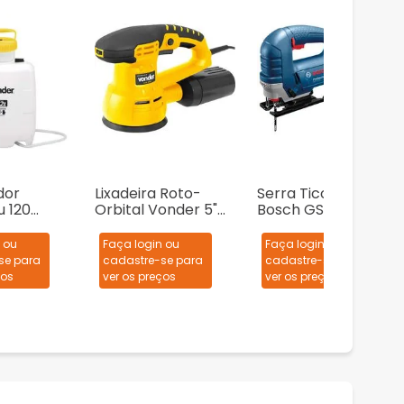
dor
Lixadeira Roto-
Serra Tico-Tico
u 120
Orbital Vonder 5"
Bosch GST 75 710W
2 Litros
LRV 430 430W
+ 1 Lâmina de serra
 ou
Faça login ou
Faça login ou
se para
cadastre-se para
cadastre-se para
ços
ver os preços
ver os preços