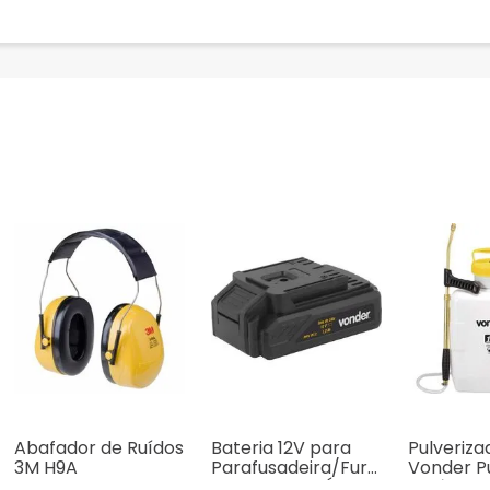
Abafador de Ruídos
Bateria 12V para
Pulveriza
3M H9A
Parafusadeira/Fura
Vonder P
deira Vonder Íons
Agrícola 1