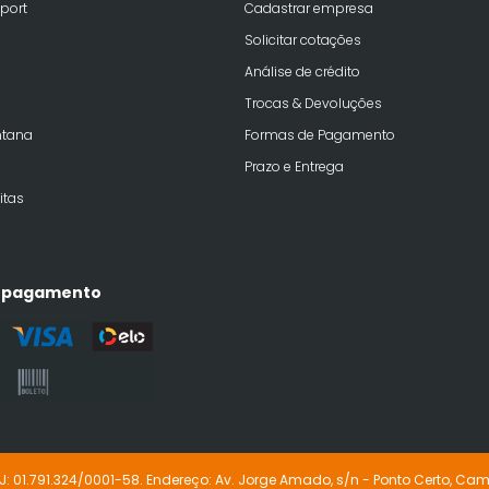
port
Cadastrar empresa
Solicitar cotações
Análise de crédito
Trocas & Devoluções
ntana
Formas de Pagamento
Prazo e Entrega
itas
 pagamento
J: 01.791.324/0001-58. Endereço: Av. Jorge Amado, s/n - Ponto Certo, Cam