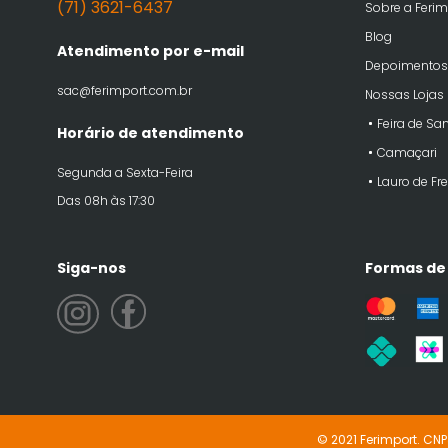
(71) 3621-6437
Sobre a Ferim
Blog
Atendimento por e-mail
Depoimentos
sac@ferimport.com.br
Nossas Lojas
Feira de Sa
Horário de atendimento
Camaçari
Segunda a Sexta-Feira
Lauro de Fre
Das 08h às 17:30
Siga-nos
Formas de
© 2021 Ferimport. CNP