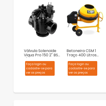
Válvula Solenoide
Betoneira CSM 1
Viqua Pro 150 2" BSP
Traço 400 Litros
2"
Monofásica
127/220V
Faça login ou
Faça login ou
cadastre-se para
cadastre-se para
ver os preços
ver os preços