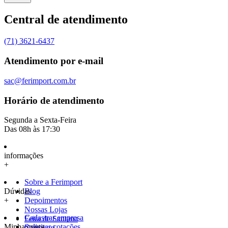
Central de atendimento
(71) 3621-6437
Atendimento por e-mail
sac@ferimport.com.br
Horário de atendimento
Segunda a Sexta-Feira
Das 08h às 17:30
informações
+
Sobre a Ferimport
Dúvidas
Blog
+
Depoimentos
Nossas Lojas
Cadastrar empresa
Feira de Santana
Minha conta
Solicitar cotações
Camaçari