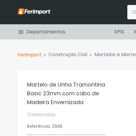
O q
Termos mais b
Departamentos
EPIS
1
º
aspirador pó água
2
º
aspirador pó
Construção Civil
Martelos e Marre
3
º
botas
4
º
enxada
5
º
aspirador água pó
Martelo de Unha Tramontina
Basic 23mm com cabo de
6
º
alicate universal
Madeira Envernizada
7
º
boias
8
º
moto serra
Tramontina
9
º
rebite
Referência
:
2946
10
º
carregador bosch