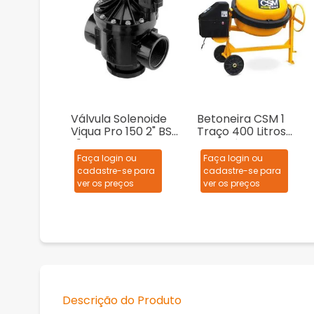
Válvula Solenoide
Betoneira CSM 1
Viqua Pro 150 2" BSP
Traço 400 Litros
2"
Monofásica
127/220V
Faça login ou
Faça login ou
cadastre-se para
cadastre-se para
ver os preços
ver os preços
Descrição do Produto