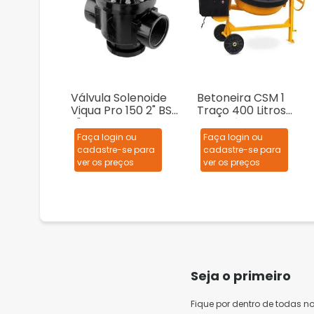
Válvula Solenoide
Betoneira CSM 1
Viqua Pro 150 2" BSP
Traço 400 Litros
2"
Monofásica
127/220V
Faça login ou
Faça login ou
cadastre-se para
cadastre-se para
ver os preços
ver os preços
Seja o primeiro
Fique por dentro de todas n