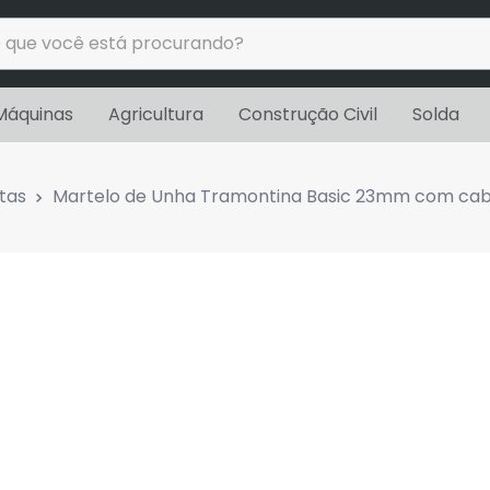
ue você está procurando?
uscados
Máquinas
Agricultura
Construção Civil
Solda
tas
Martelo de Unha Tramontina Basic 23mm com cab