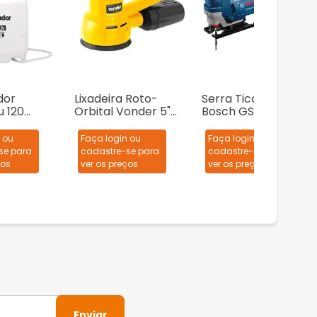
dor
Lixadeira Roto-
Serra Tico-Tico
u 120
Orbital Vonder 5"
Bosch GST 75 710W
2 Litros
LRV 430 430W
+ 1 Lâmina de serra
 ou
Faça login ou
Faça login ou
se para
cadastre-se para
cadastre-se para
ços
ver os preços
ver os preços
Enviar