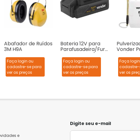
Abafador de Ruídos
Bateria 12V para
Pulveriza
3M H9A
Parafusadeira/Fura
Vonder P
deira Vonder Íons
Agrícola 1
de Lítio PFV012
Faça login ou
Faça login ou
Faça login
cadastre-se para
cadastre-se para
cadastre-
ver os preços
ver os preços
ver os pre
Digite seu e-mail
ovidades e