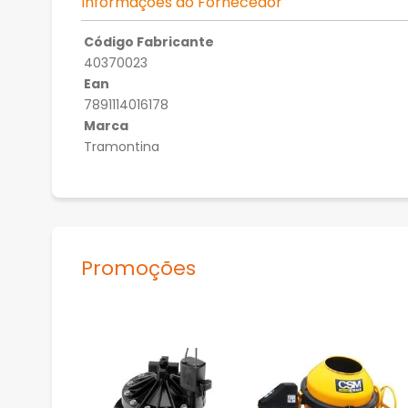
Informações do Fornecedor
Código Fabricante
40370023
Ean
7891114016178
Marca
Tramontina
Promoções