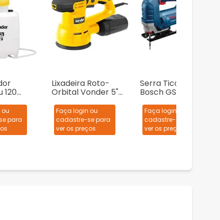
dor
Lixadeira Roto-
Serra Tico-Tico
u 120
Orbital Vonder 5"
Bosch GST 75 710W
2 Litros
LRV 430 430W
+ 1 Lâmina de serra
 ou
Faça login ou
Faça login ou
se para
cadastre-se para
cadastre-se para
ços
ver os preços
ver os preços