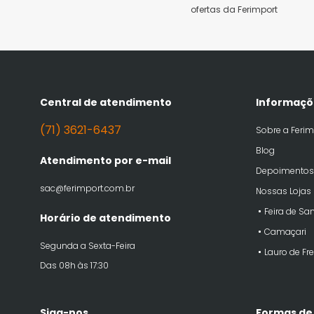
ofertas da Ferimport
Central de atendimento
Informaçõ
(71) 3621-6437
Sobre a Ferim
Blog
Atendimento por e-mail
Depoimentos
sac@ferimport.com.br
Nossas Lojas
Feira de Sa
Horário de atendimento
Camaçari
Segunda a Sexta-Feira
Lauro de Fre
Das 08h às 17:30
Siga-nos
Formas de