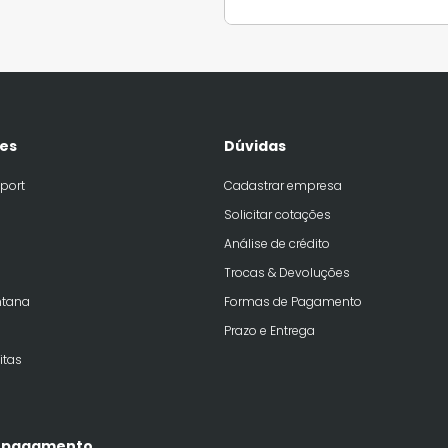
es
Dúvidas
port
Cadastrar empresa
Solicitar cotações
Análise de crédito
Trocas & Devoluções
ntana
Formas de Pagamento
Prazo e Entrega
itas
 pagamento