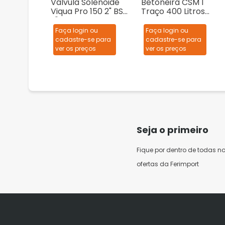
Válvula Solenoide
Betoneira CSM 1
Viqua Pro 150 2" BSP
Traço 400 Litros
2"
Monofásica
127/220V
Faça login ou
Faça login ou
cadastre-se para
cadastre-se para
ver os preços
ver os preços
Seja o primeiro
Fique por dentro de todas n
ofertas da Ferimport