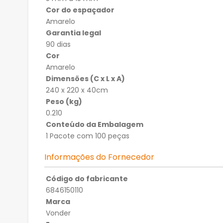
Cor do espaçador
Amarelo
Garantia legal
90 dias
Cor
Amarelo
Dimensões (C x L x A)
240 x 220 x 40cm
Peso (kg)
0.210
Conteúdo da Embalagem
1 Pacote com 100 peças
Informações do Fornecedor
Código do fabricante
6846150110
Marca
Vonder