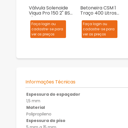
Válvula Solenoide
Betoneira CSM 1
Viqua Pro 150 2" BSP
Traço 400 Litros
2"
Monofásica
127/220V
Faça login ou
Faça login ou
cadastre-se para
cadastre-se para
ver os preços
ver os preços
Informações Técnicas
Espessura do espaçador
1,5 mm
Material
Polipropileno
Espessura do piso
5 mm a 15 mm