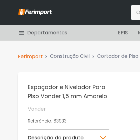
O q
Termos mais b
Departamentos
EPIS
1
º
aspirador pó água
2
º
aspirador pó
Construção Civil
Cortador de Piso
3
º
botas
4
º
enxada
5
º
aspirador água pó
Espaçador e Nivelador Para
Piso Vonder 1,5 mm Amarelo
6
º
alicate universal
7
º
boias
Vonder
8
º
moto serra
Referência
:
63933
9
º
rebite
Descrição do produto
10
º
carregador bosch