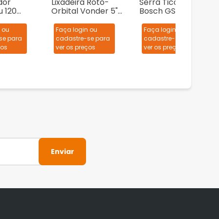
dor
Lixadeira Roto-
Serra Tico-Tico
u 120
Orbital Vonder 5"
Bosch GST 75 710W
2 Litros
LRV 430 430W
+ 1 Lâmina de serra
 ou
Faça login ou
Faça login ou
se para
cadastre-se para
cadastre-se para
ços
ver os preços
ver os preços
Enviar