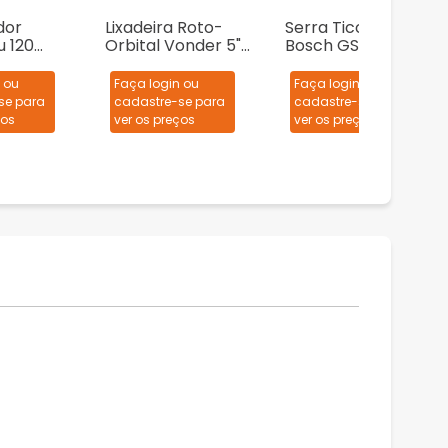
dor
Lixadeira Roto-
Serra Tico-Tico
u 120
Orbital Vonder 5"
Bosch GST 75 710W
2 Litros
LRV 430 430W
+ 1 Lâmina de serra
 ou
Faça login ou
Faça login ou
se para
cadastre-se para
cadastre-se para
ços
ver os preços
ver os preços